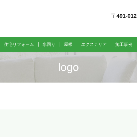
〒491-0
住宅リフォーム
水回り
屋根
エクステリア
施工事例
logo