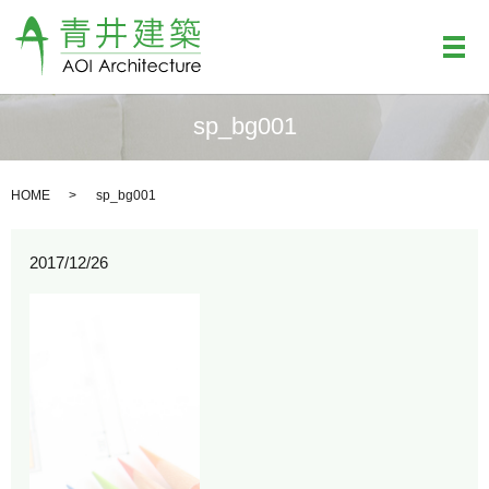
メ
sp_bg001
HOME
sp_bg001
2017/12/26