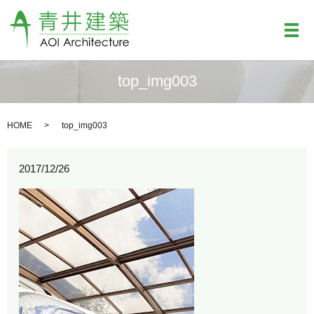
メ
top_img003
HOME
top_img003
2017/12/26